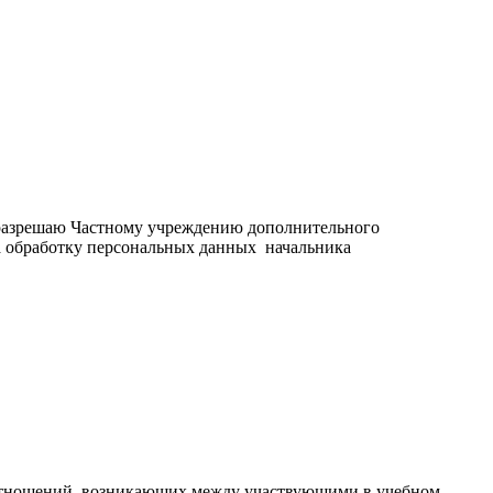
, разрешаю Частному учреждению дополнительного
а обработку персональных данных начальника
оотношений, возникающих между участвующими в учебном