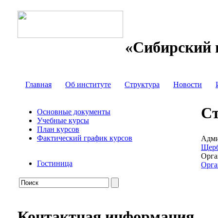
«Сибирский 
Главная
Об институте
Структура
Новости
Ст
Основные документы
Учебные курсы
План курсов
Фактический график курсов
Адми
Щерб
Орга
Гостиница
Орга
Контактная информация